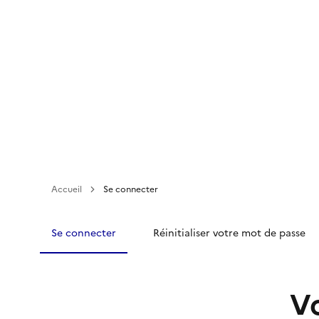
Aller
au
contenu
principal
Accueil
Se connecter
Se connecter
Réinitialiser votre mot de passe
V