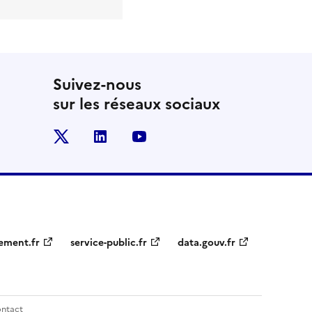
Suivez-nous
sur les réseaux sociaux
x
linkedin
youtube
ement.fr
service-public.fr
data.gouv.fr
ntact