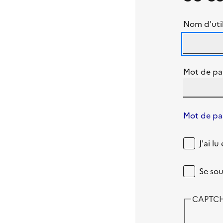
Nom d'util
Mot de pa
Mot de pas
J'ai l
Se sou
CAPTC