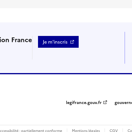
tion France
Je m'inscris
legifrance.gouv.fr
gouvern
ccessibilité : partiellement conforme
Mentions légales
CGV
Co