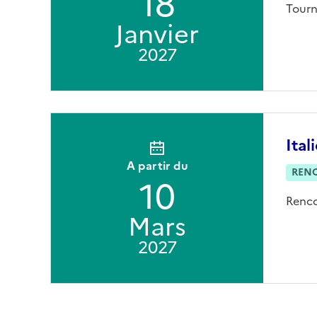
18
Tourn
Janvier
2027
Ital
A partir du
REN
10
Renco
Mars
2027