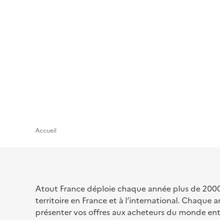
Aller
au
contenu
principal
Accueil
Atout France déploie chaque année plus de 2000 o
territoire en France et à l’international. Chaqu
présenter vos offres aux acheteurs du monde en