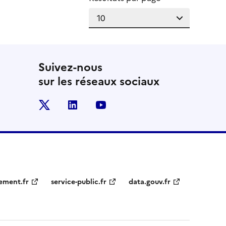
Suivez-nous
sur les réseaux sociaux
x
linkedin
youtube
ement.fr
service-public.fr
data.gouv.fr