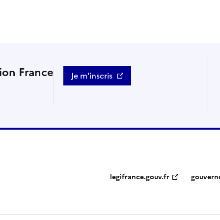
tion France
Je m'inscris
legifrance.gouv.fr
gouvern