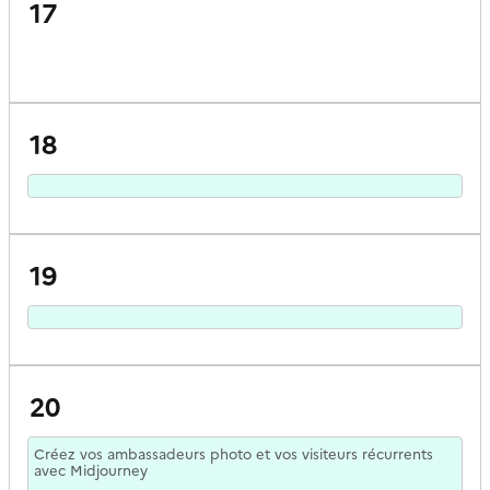
17
18
19
20
Créez vos ambassadeurs photo et vos visiteurs récurrents
avec Midjourney