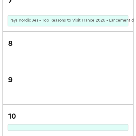
7
Pays nordiques - Top Reasons to Visit France 2026 - Lancement de
8
9
10