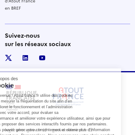
d'Atout France
en BREF
Suivez-nous
sur les réseaux sociaux
x
linkedin
youtube
RÉPUBLIQUE
FRANÇAISE
legifrance.gouv.fr
gouvernement.fr