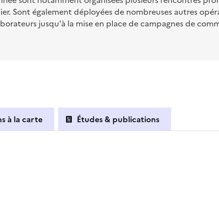
e année sont notamment organisées plusieurs rencontres pro
tier. Sont également déployées de nombreuses autres opér
borateurs jusqu'à la mise en place de campagnes de commun
s à la carte
Études & publications