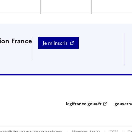
tion France
Je m'inscris
legifrance.gouv.fr
gouvern