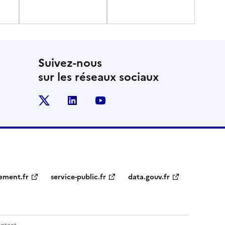
Suivez-nous
sur les réseaux sociaux
x
linkedin
youtube
ement.fr
service-public.fr
data.gouv.fr