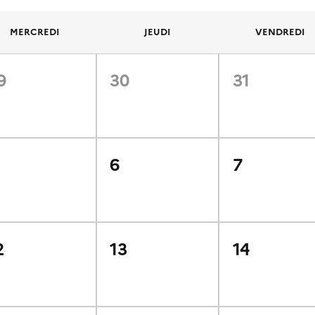
MERCREDI
JEUDI
VENDREDI
9
30
31
6
7
2
13
14