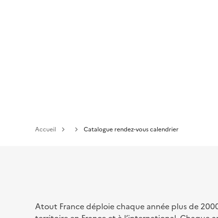
Aller
au
contenu
principal
Accueil
Catalogue rendez-vous calendrier
Atout France déploie chaque année plus de 2000 o