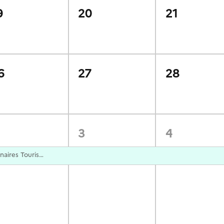
9
20
21
6
27
28
3
4
Etats-Unis 2026 - Série Webinaires Tourisme Durable (sept-nov)