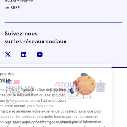
d'Atout France
en BREF
Suivez-nous
sur les réseaux sociaux
x
linkedin
youtube
RÉPUBLIQUE
FRANÇAISE
legifrance.gouv.fr
gouvernement.fr