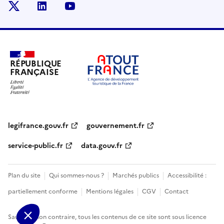
x
linkedin
youtube
RÉPUBLIQUE
FRANÇAISE
legifrance.gouv.fr
gouvernement.fr
service-public.fr
data.gouv.fr
Plan du site
Qui sommes-nous ?
Marchés publics
Accessibilité :
partiellement conforme
Mentions légales
CGV
Contact
Sauf mention contraire, tous les contenus de ce site sont sous
licence