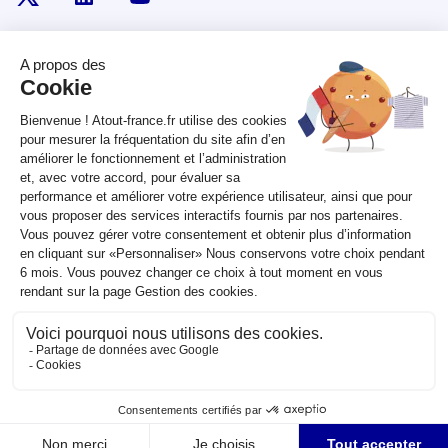
RÉPUBLIQUE
FRANÇAISE
legifrance.gouv.fr
gouvernement.fr
service-public.fr
data.gouv.fr
Plan du site
Qui sommes-nous ?
Marchés publics
Accessibilité :
partiellement conforme
Mentions légales
CGV
Contact
Sauf mention contraire, tous les contenus de ce site sont sous
licence
etalab-2.0