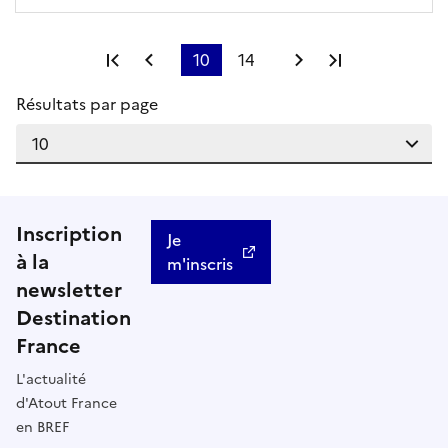
Première page
Page précédente
10
14
Page suivante
Dernière pa
Résultats par page
Inscription
Je
à la
m'inscris
newsletter
Destination
France
L'actualité
d'Atout France
en BREF