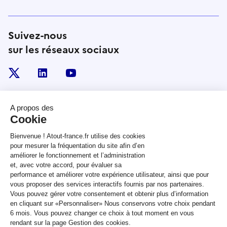
Suivez-nous
sur les réseaux sociaux
x
linkedin
youtube
RÉPUBLIQUE
FRANÇAISE
legifrance.gouv.fr
gouvernement.fr
service-public.fr
data.gouv.fr