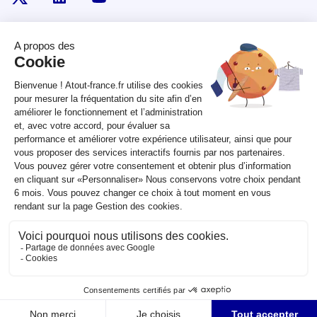
RÉPUBLIQUE
FRANÇAISE
legifrance.gouv.fr
gouvernement.fr
service-public.fr
data.gouv.fr
Plan du site
Qui sommes-nous ?
Marchés publics
Accessibilité :
partiellement conforme
Mentions légales
CGV
Contact
Sauf mention contraire, tous les contenus de ce site sont sous
licence
etalab-2.0