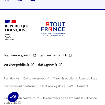
RÉPUBLIQUE
FRANÇAISE
legifrance.gouv.fr
gouvernement.fr
service-public.fr
data.gouv.fr
Plan du site
Qui sommes-nous ?
Marchés publics
Accessibilité :
partiellement conforme
Mentions légales
CGV
Contact
Sauf mention contraire, tous les contenus de ce site sont sous
licence
etalab-2.0