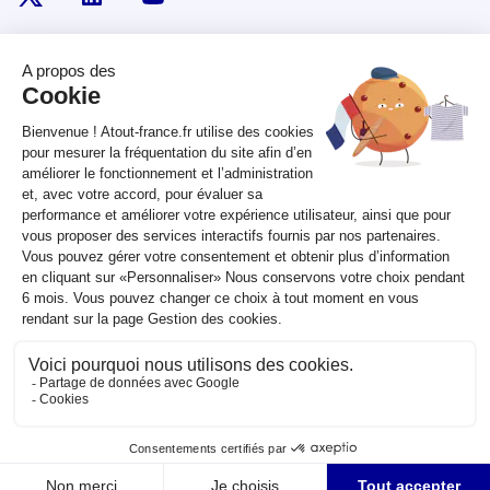
RÉPUBLIQUE
FRANÇAISE
legifrance.gouv.fr
gouvernement.fr
service-public.fr
data.gouv.fr
Plan du site
Qui sommes-nous ?
Marchés publics
Accessibilité :
partiellement conforme
Mentions légales
CGV
Contact
Sauf mention contraire, tous les contenus de ce site sont sous
licence
etalab-2.0