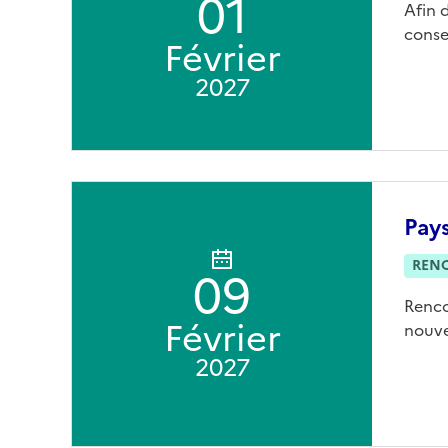
01
Afin 
conse
Février
2027
Pays
REN
09
Renco
Février
nouve
2027