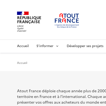
RÉPUBLIQUE
FRANÇAISE
Aller
au
contenu
principal
Main
Accueil
S'informer
Développer ses projets
navigation
Accueil
Atout France déploie chaque année plus de 2000 o
territoire en France et à l’international. Chaqu
présenter vos offres aux acheteurs du monde en