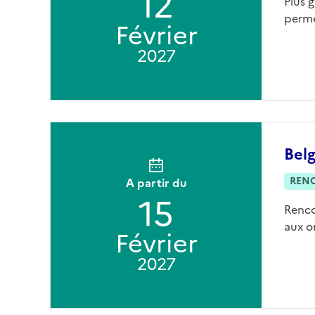
12
Plus 
perme
Février
2027
Bel
REN
A partir du
15
Renco
aux o
Février
2027