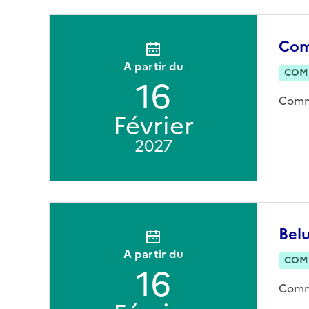
Comm
A partir du
COM
16
Commu
Février
2027
Belu
A partir du
COM
16
Commu