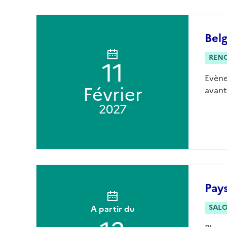
Belg
REN
11
Evène
Février
avant
2027
Pays
SAL
A partir du