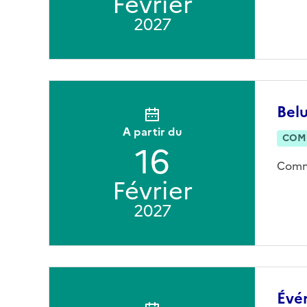
Février
2027
Belu
A partir du
COM
16
Commu
Février
2027
Évé