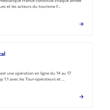
e médiatique France constitue chaque année
s et les acteurs du tourisme f...
tal
 est une opération en ligne du 14 au 17
1:1 avec les Tour-opérateurs et ...