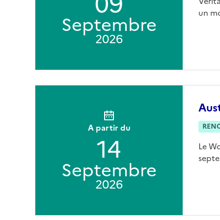
09
Vérit
un mo
Septembre
2026
Aust
REN
A partir du
14
Le Wo
septe
Septembre
2026