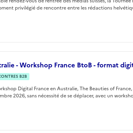
able rendez-vous de rentrée des médias suisses, la Tourné
ment privilégié de rencontre entre les rédactions helvétique
ralie - Workshop France BtoB - format digi
CONTRES B2B
rkshop Digital France en Australie, The Beauties of France,
mbre 2026, sans nécessité de se déplacer, avec un workshop 