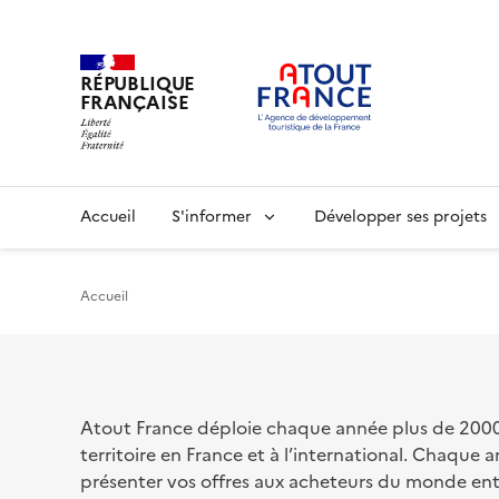
RÉPUBLIQUE
FRANÇAISE
Aller
au
contenu
principal
Main
Accueil
S'informer
Développer ses projets
navigation
Accueil
Atout France déploie chaque année plus de 2000 o
territoire en France et à l’international. Chaqu
présenter vos offres aux acheteurs du monde en