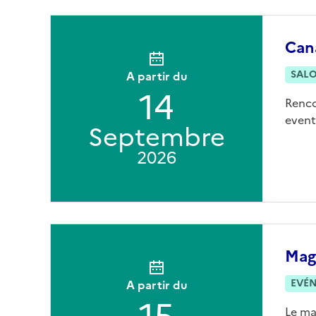
Can
SAL
A partir du
14
Renco
event
Septembre
2026
Maga
EVÉ
A partir du
Le ma