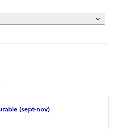
e
urable (sept-nov)