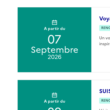
Voya
REN
A partir du
07
Un vo
inspi
Septembre
2026
SUI
REN
A partir du