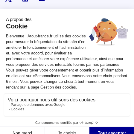
RÉPUBLIQUE
FRANÇAISE
legifrance.gouv.fr
gouvernement.fr
service-public.fr
data.gouv.fr
Plan du site
Qui sommes-nous ?
Marchés publics
Accessibilité :
partiellement conforme
Mentions légales
CGV
Contact
Sauf mention contraire, tous les contenus de ce site sont sous
licence
etalab-2.0