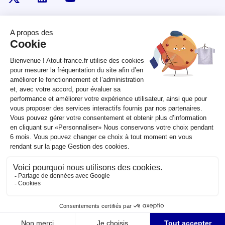
RÉPUBLIQUE
FRANÇAISE
legifrance.gouv.fr
gouvernement.fr
service-public.fr
data.gouv.fr
Plan du site
Qui sommes-nous ?
Marchés publics
Accessibilité :
partiellement conforme
Mentions légales
CGV
Contact
Sauf mention contraire, tous les contenus de ce site sont sous
licence
etalab-2.0