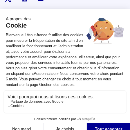
RÉPUBLIQUE
FRANÇAISE
legifrance.gouv.fr
gouvernement.fr
service-public.fr
data.gouv.fr
Plan du site
Qui sommes-nous ?
Marchés publics
Accessibilité :
partiellement conforme
Mentions légales
CGV
Contact
Sauf mention contraire, tous les contenus de ce site sont sous
licence
etalab-2.0