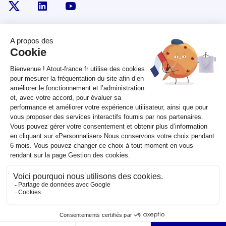
x
linkedin
youtube
RÉPUBLIQUE
FRANÇAISE
legifrance.gouv.fr
gouvernement.fr
service-public.fr
data.gouv.fr
Plan du site
Qui sommes-nous ?
Marchés publics
Accessibilité :
partiellement conforme
Mentions légales
CGV
Contact
Sauf mention contraire, tous les contenus de ce site sont sous
licence