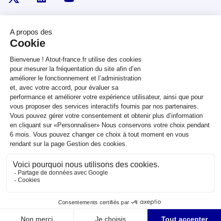
RÉPUBLIQUE
FRANÇAISE
legifrance.gouv.fr
gouvernement.fr
service-public.fr
data.gouv.fr
Plan du site
Qui sommes-nous ?
Marchés publics
Accessibilité :
partiellement conforme
Mentions légales
CGV
Contact
Sauf mention contraire, tous les contenus de ce site sont sous
licence
etalab-2.0