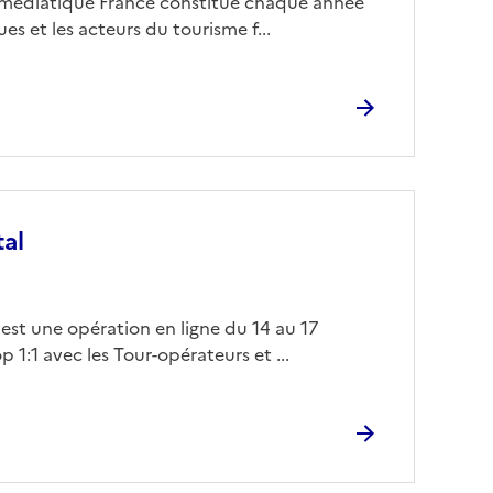
e médiatique France constitue chaque année
s et les acteurs du tourisme f...
tal
 est une opération en ligne du 14 au 17
1:1 avec les Tour-opérateurs et ...