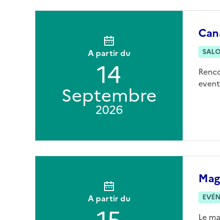
Can
SAL
A partir du
14
Renco
event
Septembre
2026
Maga
EVÉ
A partir du
Le ma