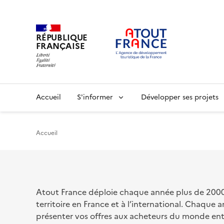
RÉPUBLIQUE
FRANÇAISE
Aller
au
contenu
principal
Main
Accueil
S'informer
Développer ses projets
navigation
Accueil
Atout France déploie chaque année plus de 2000 o
territoire en France et à l’international. Chaqu
présenter vos offres aux acheteurs du monde en