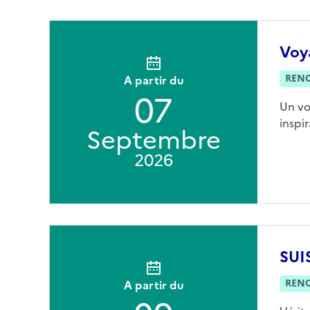
Voya
REN
A partir du
07
Un vo
inspi
Septembre
2026
SUI
REN
A partir du