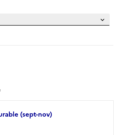
e
urable (sept-nov)