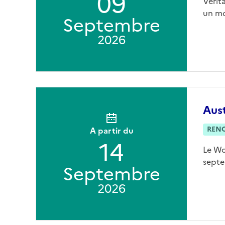
09
Vérit
un mo
Septembre
2026
Aust
REN
A partir du
14
Le Wo
septe
Septembre
2026