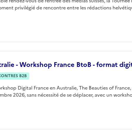
able rendez-vous de rentrée des médias suisses, la Tourné
ment privilégié de rencontre entre les rédactions helvétique
ralie - Workshop France BtoB - format digi
CONTRES B2B
rkshop Digital France en Australie, The Beauties of France,
mbre 2026, sans nécessité de se déplacer, avec un workshop 