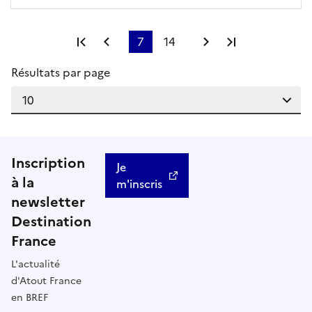
Première page
Page précédente
7
14
Page suivante
Dernière pag
Résultats par page
Inscription
Je
à la
m'inscris
newsletter
Destination
France
L'actualité
d'Atout France
en BREF