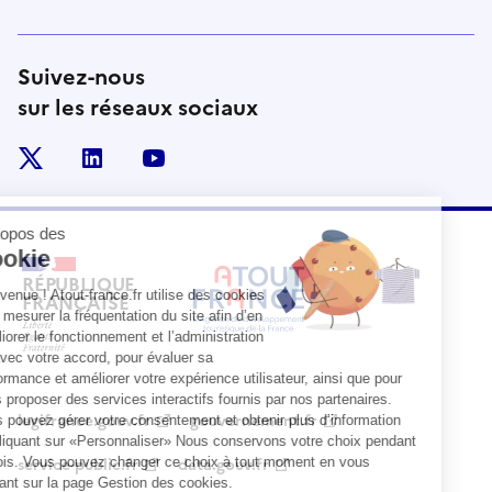
Suivez-nous
sur les réseaux sociaux
x
linkedin
youtube
RÉPUBLIQUE
FRANÇAISE
legifrance.gouv.fr
gouvernement.fr
service-public.fr
data.gouv.fr