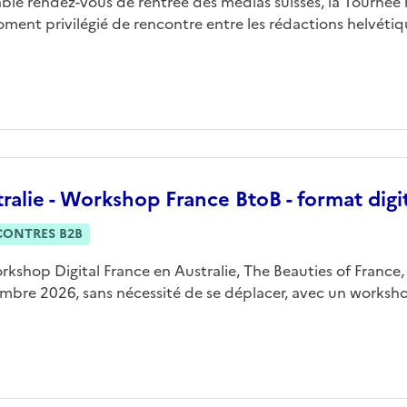
able rendez-vous de rentrée des médias suisses, la Tourné
ment privilégié de rencontre entre les rédactions helvétique
ralie - Workshop France BtoB - format digi
CONTRES B2B
rkshop Digital France en Australie, The Beauties of France,
mbre 2026, sans nécessité de se déplacer, avec un workshop 