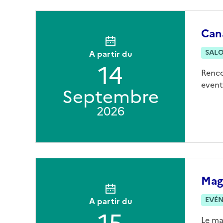
Can
SAL
A partir du
14
Renco
event
Septembre
2026
Maga
EVÉ
A partir du
Le ma