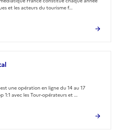
e médiatique France constitue chaque année
s et les acteurs du tourisme f...
tal
 est une opération en ligne du 14 au 17
1:1 avec les Tour-opérateurs et ...