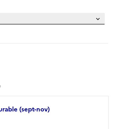
e
urable (sept-nov)