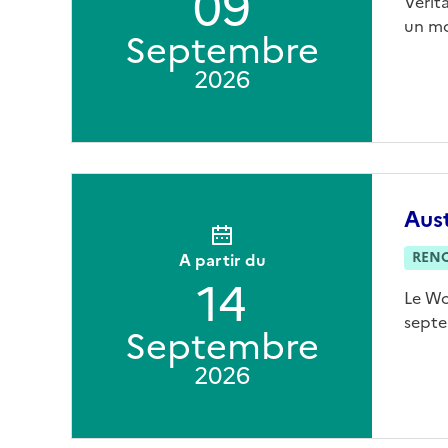
09
Vérit
un mo
Septembre
2026
Aust
REN
A partir du
14
Le Wo
septe
Septembre
2026