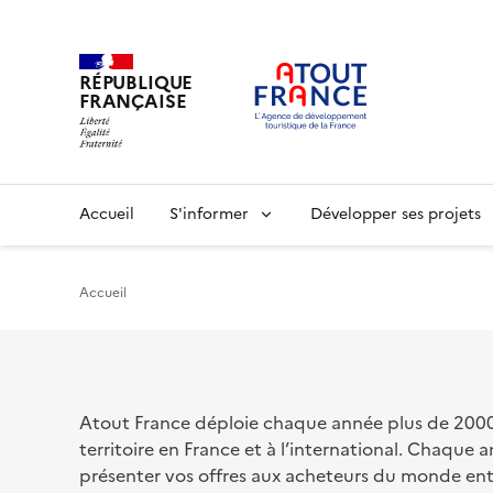
RÉPUBLIQUE
FRANÇAISE
Aller
au
contenu
principal
Main
Accueil
S'informer
Développer ses projets
navigation
Accueil
Atout France déploie chaque année plus de 2000 o
territoire en France et à l’international. Chaqu
présenter vos offres aux acheteurs du monde en