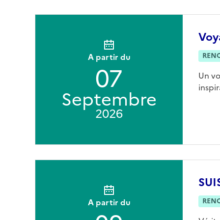
Voya
REN
A partir du
07
Un vo
inspi
Septembre
2026
SUI
REN
A partir du