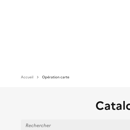
Aller
au
contenu
principal
Accueil
Opération carte
Catalo