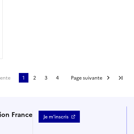
dente
1
2
3
4
Page suivante
Der
tion France
Je m'inscris