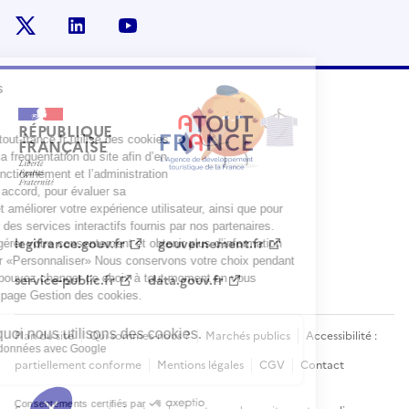
x
linkedin
youtube
RÉPUBLIQUE
FRANÇAISE
legifrance.gouv.fr
gouvernement.fr
service-public.fr
data.gouv.fr
Plan du site
Qui sommes-nous ?
Marchés publics
Accessibilité :
partiellement conforme
Mentions légales
CGV
Contact