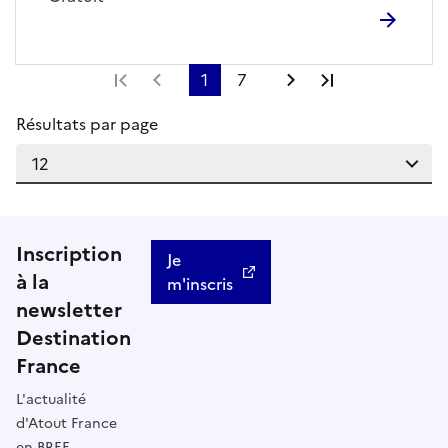
Première page
Page précédente
1
7
Page suivante
Dernière pag
Résultats par page
Inscription
Je
à la
m'inscris
newsletter
Destination
France
L'actualité
d'Atout France
en BREF