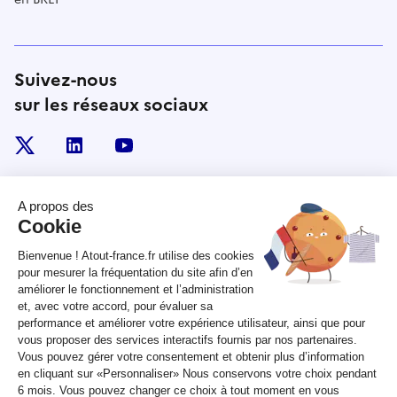
Suivez-nous
sur les réseaux sociaux
x
linkedin
youtube
RÉPUBLIQUE
FRANÇAISE
legifrance.gouv.fr
gouvernement.fr
service-public.fr
data.gouv.fr