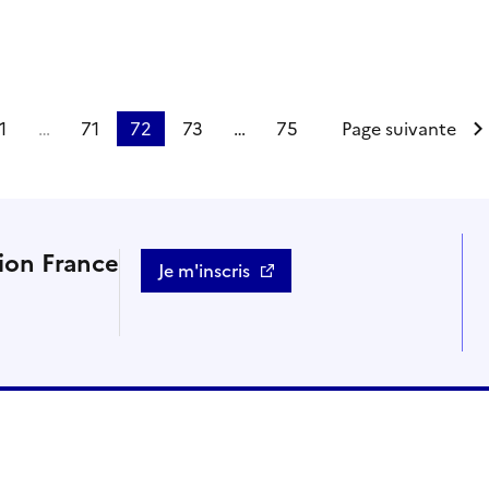
1
…
71
72
73
…
75
Page suivante
tion France
Je m'inscris