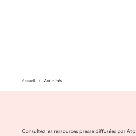
Aller
au
contenu
principal
Accueil
Actualités
Consultez les ressources presse diffusées par At