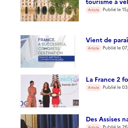
tourisme à vé
Publié le
15
Article
Vient de para
Publié le
07
Article
La France 2 f
Publié le
03
Article
Des Assises n
Publié le
26
Article