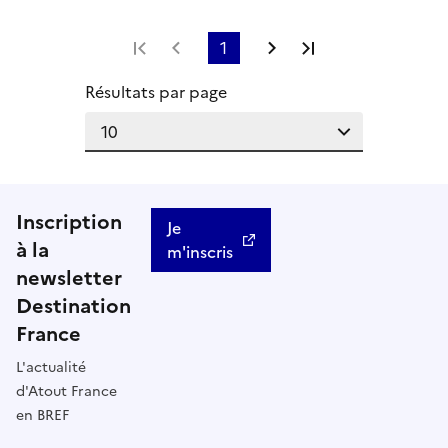
Première page
Page précédente
1
Page suivante
Dernière page
Résultats par page
Inscription
Je
à la
m'inscris
newsletter
Destination
France
L'actualité
d'Atout France
en BREF