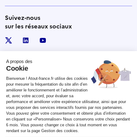
Suivez-nous
sur les réseaux sociaux
x
linkedin
youtube
RÉPUBLIQUE
FRANÇAISE
legifrance.gouv.fr
gouvernement.fr
service-public.fr
data.gouv.fr