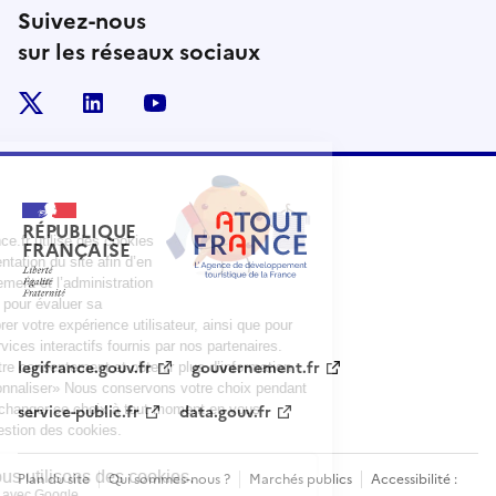
Suivez-nous
sur les réseaux sociaux
x
linkedin
youtube
RÉPUBLIQUE
FRANÇAISE
legifrance.gouv.fr
gouvernement.fr
service-public.fr
data.gouv.fr
Plan du site
Qui sommes-nous ?
Marchés publics
Accessibilité :