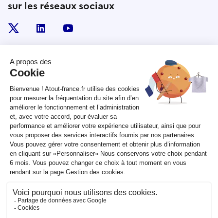
sur les réseaux sociaux
x
linkedin
youtube
RÉPUBLIQUE
FRANÇAISE
legifrance.gouv.fr
gouvernement.fr
service-public.fr
data.gouv.fr
Plan du site
Qui sommes-nous ?
Marchés publics
Accessibilité :
partiellement conforme
Mentions légales
CGV
Contact