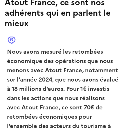
Atout France, ce sont nos
adhérents qui en parlent le
mieux
Nous avons mesuré les retombées
Au
économique des opérations que nous
je
menons avec Atout France, notamment
ad
sur l'année 2024, que nous avons évalué
so
à 18 millions d'euros. Pour 1€ investis
Mo
dans les actions que nous réalisons
un
avec Atout France, ce sont 70€ de
su
retombées économiques pour
ma
l'ensemble des acteurs du tourisme à
Gr