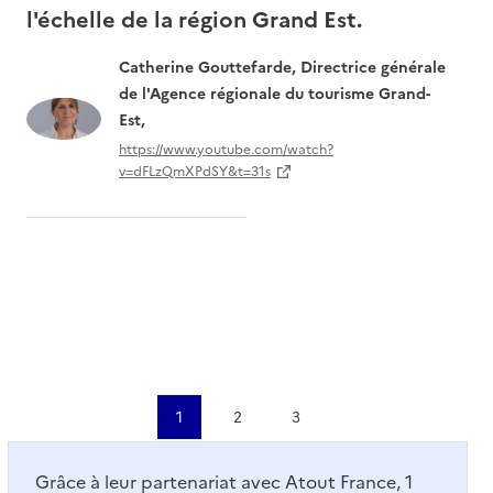
l'échelle de la région Grand Est.
pa
Un
Catherine Gouttefarde, Directrice générale
le
de l'Agence régionale du tourisme Grand-
Est,
https://www.youtube.com/watch?
v=dFLzQmXPdSY&t=31s
1
2
3
Grâce à leur partenariat avec Atout France, 1